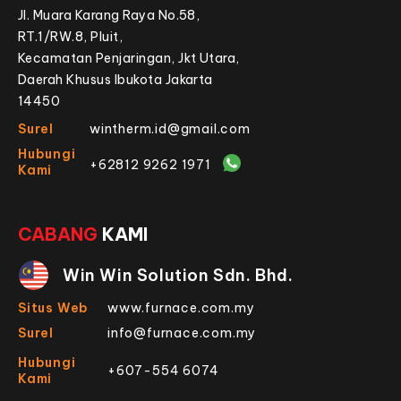
Jl. Muara Karang Raya No.58,
RT.1/RW.8, Pluit,
Kecamatan Penjaringan, Jkt Utara,
Daerah Khusus Ibukota Jakarta
14450
Surel
wintherm.id@gmail.com
Hubungi
+62812 9262 1971
Kami
CABANG
KAMI
Win Win Solution Sdn. Bhd.
Situs Web
www.furnace.com.my
Surel
info@furnace.com.my
Hubungi
+607-554 6074
Kami